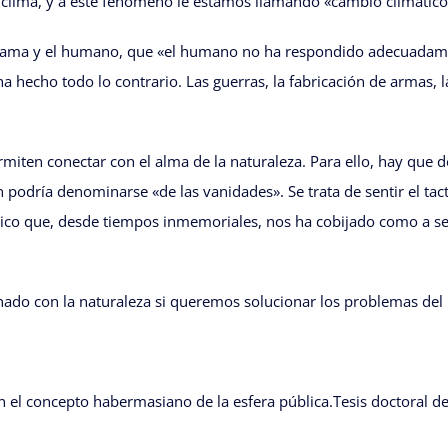
clima, y a este fenómeno le estamos llamando «cambio climático
chamama y el humano, que «el humano no ha respondido adecuada
 ha hecho todo lo contrario. Las guerras, la fabricación de armas, 
iten conectar con el alma de la naturaleza. Para ello, hay que de
dría denominarse «de las vanidades». Se trata de sentir el tacto 
ico que, desde tiempos inmemoriales, nos ha cobijado como a sere
onado con la naturaleza si queremos solucionar los problemas del
en el concepto habermasiano de la esfera pública.Tesis doctoral 