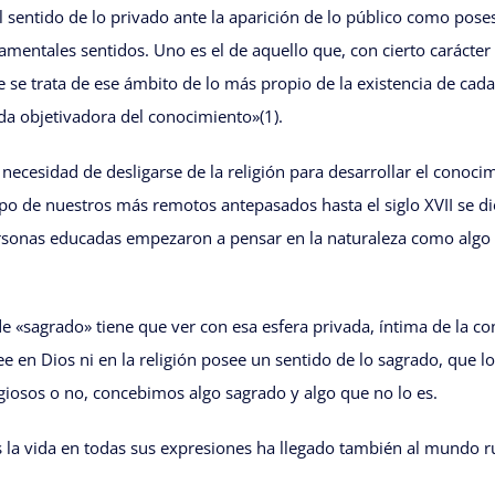
 sentido de lo privado ante la aparición de lo público como poses
damentales sentidos. Uno es el de aquello que, con cierto carácter
e se trata de ese ámbito de lo más propio de la existencia de cada
da objetivadora del conocimiento»(1).
ecesidad de desligarse de la religión para desarrollar el conocimi
mpo de nuestros más remotos antepasados hasta el siglo XVII se d
ersonas educadas empezaron a pensar en la naturaleza como algo ine
 «sagrado» tiene que ver con esa esfera privada, íntima de la co
 en Dios ni en la religión posee un sentido de lo sagrado, que lo 
igiosos o no, concebimos algo sagrado y algo que no lo es.
s la vida en todas sus expresiones ha llegado también al mundo ru