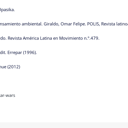
Upasika.
pensamiento ambiental. Giraldo, Omar Felipe. POLIS, Revista lati
ardo. Revista América Latina en Movimiento n.º.479.
it. Errepar (1996).
hue (2012)
tar-wars