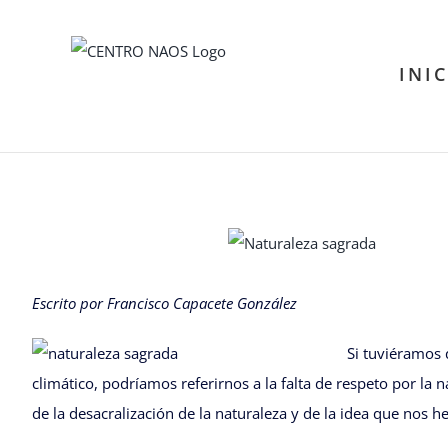
Saltar
al
INI
contenido
Ver
imagen
más
Escrito por Francisco Capacete González
grande
Si tuviéramos
climático, podríamos referirnos a la falta de respeto por la 
de la desacralización de la naturaleza y de la idea que no