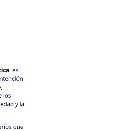
tica
, es
intención
,
 los
edad y la
arios que