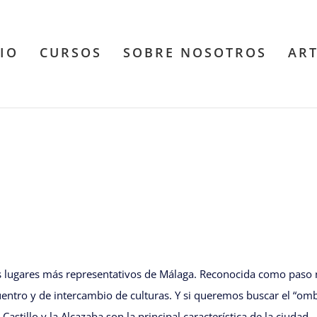
CIO
CURSOS
SOBRE NOSOTROS
AR
os lugares más representativos de Málaga. Reconocida como paso 
cuentro y de intercambio de culturas. Y si queremos buscar el “omb
astillo y la Alcazaba son la principal característica de la ciudad.