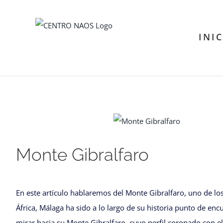
Saltar
al
INI
contenido
Ver
imagen
Monte Gibralfaro
más
grande
En este artículo hablaremos del Monte Gibralfaro, uno de l
África, Málaga ha sido a lo largo de su historia punto de en
mirar hacia su Monte Gibralfaro, cuyo perfil coronado con el C