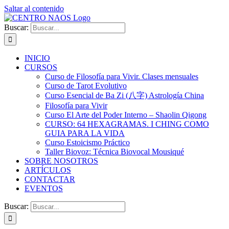
Saltar al contenido
Buscar:
INICIO
CURSOS
Curso de Filosofía para Vivir. Clases mensuales
Curso de Tarot Evolutivo
Curso Esencial de Ba Zi (八字) Astrología China
Filosofía para Vivir
Curso El Arte del Poder Interno – Shaolin Qigong
CURSO: 64 HEXAGRAMAS. I CHING COMO
GUIA PARA LA VIDA
Curso Estoicismo Práctico
Taller Biovoz: Técnica Biovocal Mousiqué
SOBRE NOSOTROS
ARTÍCULOS
CONTACTAR
EVENTOS
Buscar: