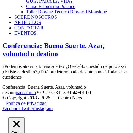
GUIA PARA LA VIDA
Curso Estoicismo Práctico
Taller Biovoz: Técnica Biovocal Mousiqué
SOBRE NOSOTROS
ARTÍCULOS
CONTACTAR
EVENTOS
Conferencia: Buena Suerte. Azar,
voluntad o destino
¿Podemos atraer la buena suerte? ¿O es sólo cuestión de puro azar?
¿Existe el destino? ¿Está predeterminado de antemano? Todas estas
cuestiones
Conferencia: Buena Suerte. Azar, voluntad o
destino
naosadmin
2019-10-23T18:31:44+01:00
© Copyright 2018 -
2026 | Centro Naos
Política de Privacidad
Facebook
Twitter
Instagram
Cerrar