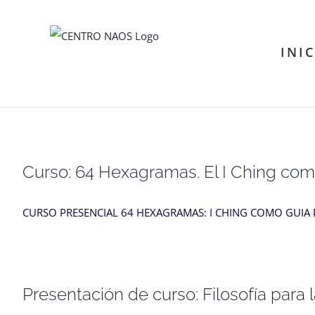
Saltar
al
INI
contenido
Curso: 64 Hexagramas. El I Ching como
CURSO PRESENCIAL 64 HEXAGRAMAS: I CHING COMO GUIA PARA L
Presentación de curso: Filosofía para 