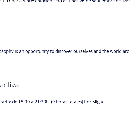
r. La Charla y presentación será el lunes 26 de septiembre de 18:
sophy is an opportunity to discover ourselves and the world ar
 activa
rario: de 18:30 a 21;30h. (9 horas totales) Por Miguel