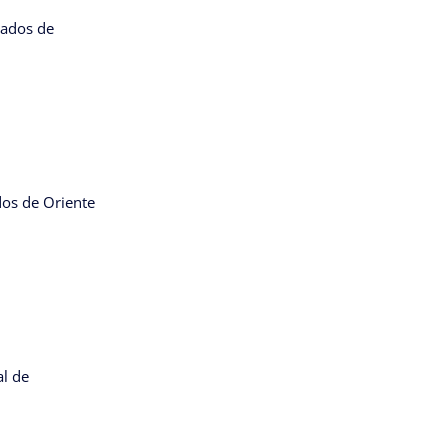
cados de
dos de Oriente
al de