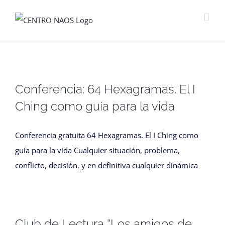
Saltar
al
contenido
Conferencia: 64 Hexagramas. El I
Ching como guía para la vida
Conferencia gratuita 64 Hexagramas. El I Ching como
guía para la vida Cualquier situación, problema,
conflicto, decisión, y en definitiva cualquier dinámica
Club de Lectura “Los amigos de