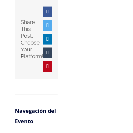
Facebook
Share
Twitter
This
Post,
LinkedIn
Choose
Your
Tumblr
Platform!
Pinterest
Navegación del
Evento