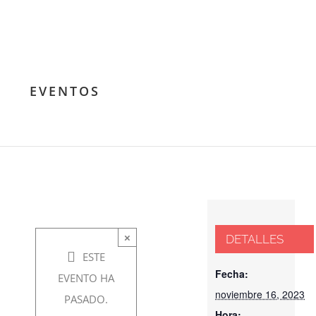
Tertulia:
EVENTOS
Filosofía del
Voluntariado
noviembre
×
DETALLES
16, 2023 @
ESTE
7:30 pm
-
Fecha:
EVENTO HA
noviembre 16, 2023
8:30 pm
PASADO.
Hora: