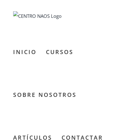
Saltar
al
contenido
INICIO
CURSOS
SOBRE NOSOTROS
Tertulia:
Estoicismo
en
ARTÍCULOS
CONTACTAR