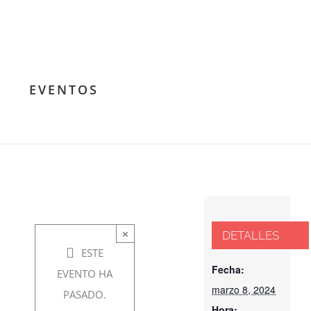
Femenino.
Fortalezas
para
EVENTOS
enfrentar
los retos
marzo
8, 2024
×
DETALLES
@ 7:30
ESTE
pm
-
Fecha:
EVENTO HA
marzo 8, 2024
8:30 pm
PASADO.
Hora: