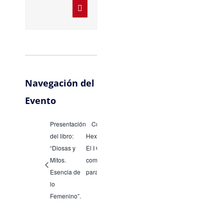
Pinterest
Navegación del
Evento
Presentación
Curso: 64
del libro:
Hexagramas.
“Diosas y
El I Ching
Mitos.
como guía
Esencia de
para la vida
lo
Femenino”.