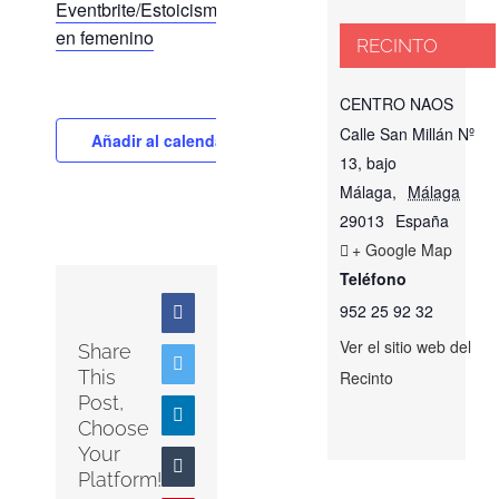
Eventbrite/Estoicismo
en femenino
RECINTO
CENTRO NAOS
Calle San Millán Nº
Añadir al calendario
13, bajo
Málaga
,
Málaga
29013
España
+ Google Map
Teléfono
952 25 92 32
Facebook
Ver el sitio web del
Share
Twitter
This
Recinto
Post,
LinkedIn
Choose
Your
Tumblr
Platform!