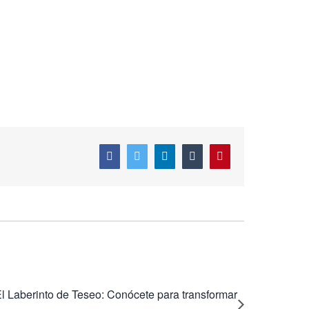
Facebook
Twitter
LinkedIn
Tumblr
Pinterest
 El Laberinto de Teseo: Conócete para transformar