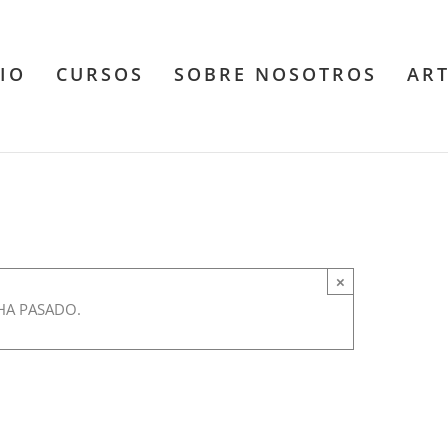
CIO
CURSOS
SOBRE NOSOTROS
AR
ócrates
×
m
-
9:00 pm
HA PASADO.