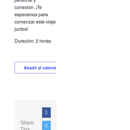
conexión. ¡Te
esperamos para
comenzar este viaje
juntos!
Duración: 2 horas
Añadir al calendario
Facebook
Share
Twitter
This