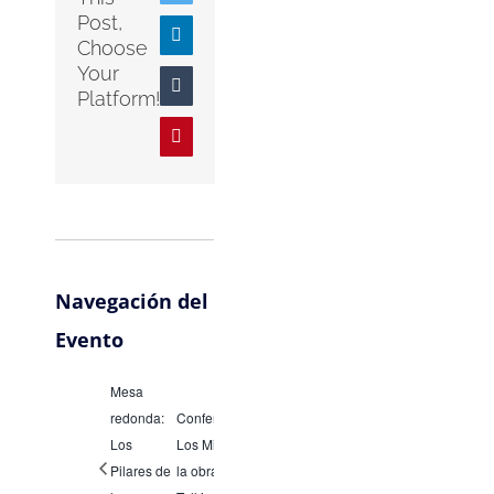
Post,
LinkedIn
Choose
Your
Tumblr
Platform!
Pinterest
Navegación del
Evento
Mesa
redonda:
Conferencia:
Los
Los Mitos en
Pilares de
la obra de