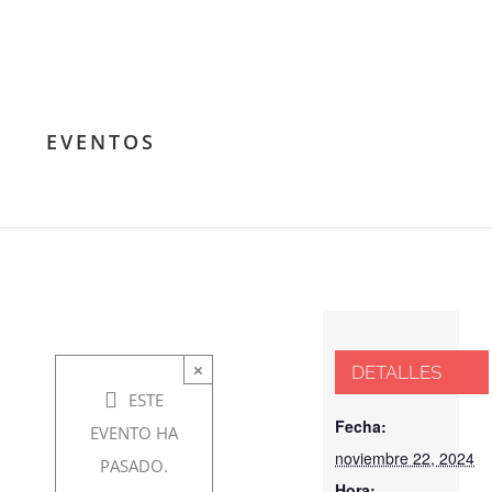
Taller
experiencial:
EVENTOS
Conócete a
ti mismo
noviembre
×
DETALLES
22, 2024 @
ESTE
7:00 pm
-
Fecha:
EVENTO HA
noviembre 22, 2024
9:00 pm
PASADO.
Hora: