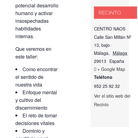
potencial desarrollo
RECINTO
humano y activar
insospechadas
habilidades
CENTRO NAOS
internas.
Calle San Millán Nº
13, bajo
Que veremos en
Málaga
,
Málaga
este taller:
29013
España
Como encontrar
+ Google Map
el sentido de
Teléfono
nuestra vida
952 25 92 32
Enfoque mental
Ver el sitio web del
y cultivo del
Recinto
discernimiento
El reto de tomar
decisiones vitales
Dominio y