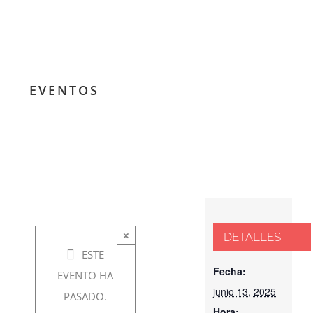
Taller de
habilidades
EVENTOS
estoicas
junio
13,
2025 @
×
DETALLES
6:30 pm
ESTE
-
9:30
Fecha:
EVENTO HA
junio 13, 2025
pm
PASADO.
Hora: