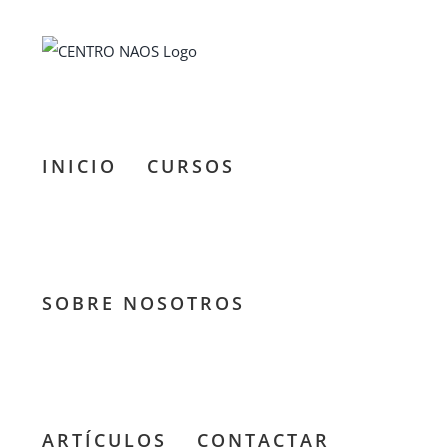
Saltar
al
contenido
INICIO
CURSOS
Senderismo
nocturno:
SOBRE NOSOTROS
Ruta de la
Malagueta
al Peñón
ARTÍCULOS
CONTACTAR