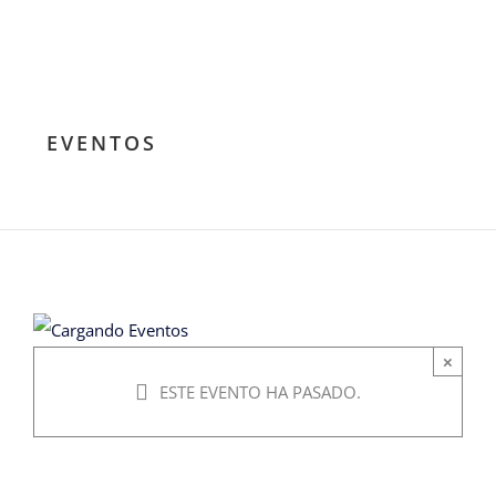
del Cuervo
junio
EVENTOS
22,
2024
@
8:00
pm
-
×
11:30
ESTE EVENTO HA PASADO.
pm