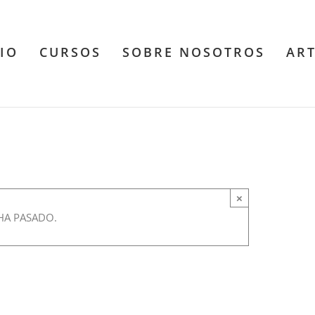
CIO
CURSOS
SOBRE NOSOTROS
AR
Los primeros filósofos
×
HA PASADO.