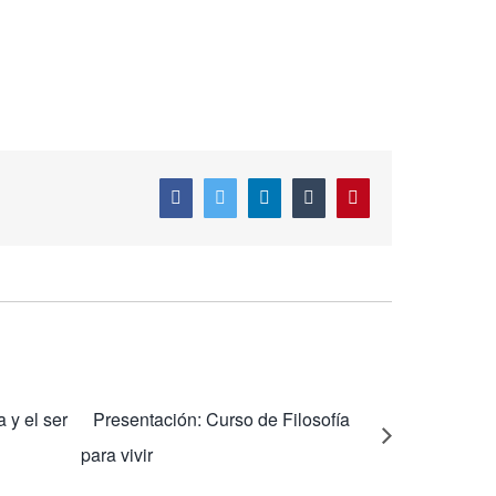
Facebook
Twitter
LinkedIn
Tumblr
Pinterest
 y el ser
Presentación: Curso de Filosofía
para vivir