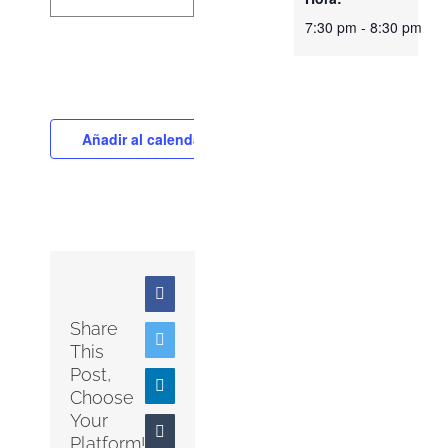
7:30 pm - 8:30 pm
Añadir al calendario
Facebook
Share
Twitter
This
Post,
LinkedIn
Choose
Your
Tumblr
Platform!