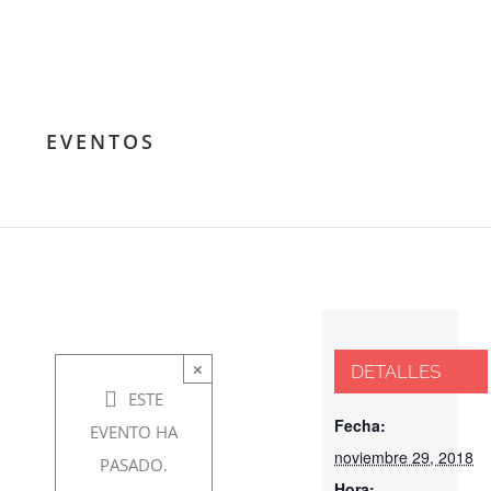
Presentación
del libro: “El
Zegri” La
EVENTOS
esperanza
perdida
noviembre
×
DETALLES
29, 2018 @
ESTE
7:30 pm
-
Fecha:
EVENTO HA
noviembre 29, 2018
8:30 pm
PASADO.
Hora: