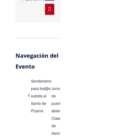
Pinterest
Navegación del
Evento
Senderismo
para tod@s
Jornada
subida al
de
Santo de
puertas
Pizarra
abiertas:
Clases
de
danza