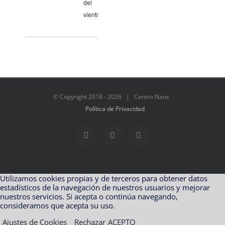
del
vientre
© Copyright 2018 -
2026 | Centro Naos
Política de Privacidad
Facebook
Twitter
Instagram
Utilizamos cookies propias y de terceros para obtener datos
estadísticos de la navegación de nuestros usuarios y mejorar
nuestros servicios. Si acepta o continúa navegando,
consideramos que acepta su uso.
Ajustes de Cookies
Rechazar
ACEPTO