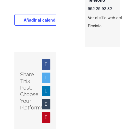
952 25 92 32
Ver el sitio web del
Añadir al calendario
Recinto
Facebook
Share
Twitter
This
Post,
LinkedIn
Choose
Your
Tumblr
Platform!
Pinterest