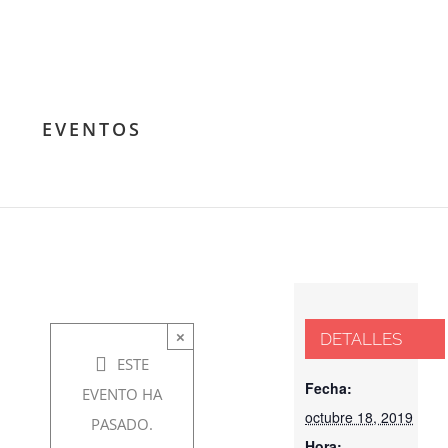
Presentación
del libro:
EVENTOS
“Comanche”
octubre
18,
2019 @
×
DETALLES
8:00 pm
ESTE
-
9:00
Fecha:
EVENTO HA
octubre 18, 2019
pm
PASADO.
Hora: