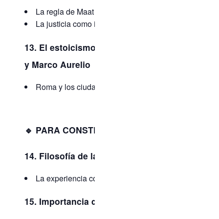
La regla de Maat
La justicia como impulso colectivo
13. El estoicismo: Epícteto, Séneca
y Marco Aurelio
Roma y los ciudadanos del mundo
🔹 PARA CONSTRUIR EL FUTURO:
14. Filosofía de la historia
La experiencia como motor de futuro
15. Importancia de la transmisión