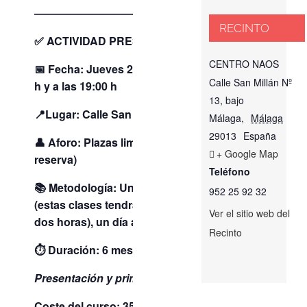
———————————————————–
RECINTO
✅ ACTIVIDAD PRESENCIAL
CENTRO NAOS
📅 Fecha:
Jueves 22 de enero a las 11:30
Calle San Millán Nº
h y a las 19:00 h
13, bajo
📍Lugar: Calle San Millán, 13 – Málaga
Málaga
,
Málaga
29013
España
👤 Aforo: Plazas limitadas (se requiere
+ Google Map
reserva)
Teléfono
📚 Metodología: Una clase por tema
952 25 92 32
(estas clases tendrán una duración de
Ver el sitio web del
dos horas), un día a la semana
Recinto
⏱ Duración: 6 meses (50 horas)
Presentación y primera clase gratuita.
Coste del curso: 35 € al mes.