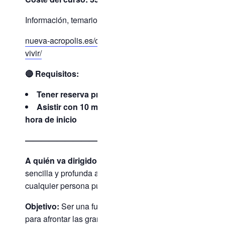
Información, temario e inscripciones:
nueva-acropolis.es/curso-de-filosofia-para-
vivir/
🔴 Requisitos:
Tener reserva previa
Asistir con 10 min. de antelación de la
hora de inicio
————————————-
A quién va dirigido el curso:
Su forma,
sencilla y profunda a la vez, permite que
cualquier persona pueda seguirlo.
Objetivo:
Ser una fuente de inspiración
para afrontar las grandes preguntas del ser