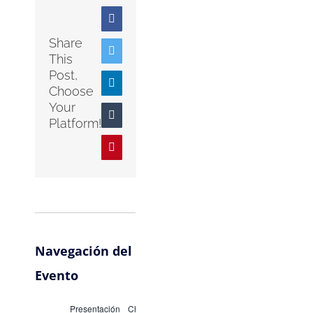
Facebook
Share
Twitter
This
Post,
LinkedIn
Choose
Your
Tumblr
Platform!
Pinterest
Navegación del
Evento
Presentación
Charla