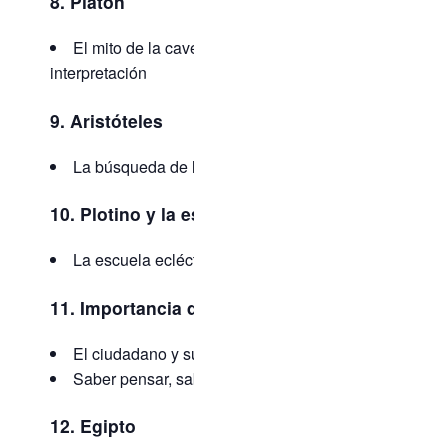
8. Platón
El mito de la caverna: claves de
interpretación
9. Aristóteles
La búsqueda de la felicidad
10. Plotino y la escuela neoplatónica
La escuela ecléctica de Alejandría
11. Importancia de la educación
El ciudadano y su protagonismo
Saber pensar, saber elegir
12. Egipto