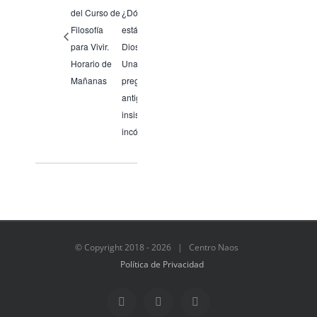
del Curso de
¿Dónde
Filosofía
está
para Vivir.
Dios?
Horario de
Una
Mañanas
pregunta
antigua,
insistente,
incómoda.
© Copyright 2018 -
2026 | Centro Naos
Política de Privacidad
Facebook
Twitter
Instagram