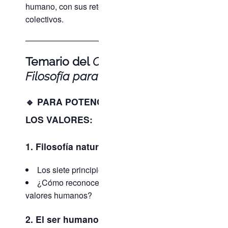
humano, con sus retos personales y
colectivos.
————————————-
Temario del
Curso de
Filosofía para Vivir
→
🔹 PARA POTENCIAR LA ÉTICA Y
LOS VALORES:
1. Filosofía natural
Los siete principios de la naturaleza
¿Cómo reconocer y desarrollar los
valores humanos?
2. El ser humano y el cosmos