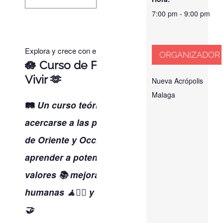
7:00 pm - 9:00 pm
Explora y crece con el curso Filosofía para Vivir
ORGANIZADOR
🪷 Curso de Filosofía para
Vivir 🫶
Nueva Acrópolis
Malaga
🛤️
Un curso teórico-práctico para
acercarse a las principales filosofías
de Oriente y Occidente, en las que
aprender a potenciar la ética y los
valores 📚 mejorar las relaciones
humanas 🧘🤸‍♀️ y construir el futuro
🤝