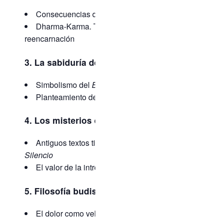
Consecuencias de nuestras acciones
Dharma-Karma. Teoría de la
reencarnación
3. La sabiduría de la India
Simbolismo del
Bhagavad Gîtâ
Planteamiento del conflicto interior
4. Los misterios del Tíbet
Antiguos textos tibetanos:
La Voz del
Silencio
El valor de la introspección y la reflexión
5. Filosofía budista
El dolor como vehículo de conciencia