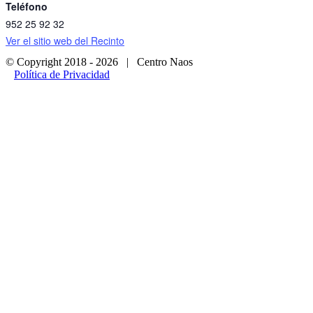
Teléfono
952 25 92 32
Ver el sitio web del Recinto
© Copyright 2018 -
2026 | Centro Naos
Política de Privacidad
Facebook
Twitter
Instagram
Ir
a
Arriba