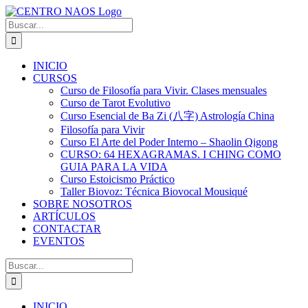
Saltar
al
Buscar:
contenido
INICIO
CURSOS
Curso de Filosofía para Vivir. Clases mensuales
Curso de Tarot Evolutivo
Curso Esencial de Ba Zi (八字) Astrología China
Filosofía para Vivir
Curso El Arte del Poder Interno – Shaolin Qigong
CURSO: 64 HEXAGRAMAS. I CHING COMO
GUIA PARA LA VIDA
Curso Estoicismo Práctico
Taller Biovoz: Técnica Biovocal Mousiqué
SOBRE NOSOTROS
ARTÍCULOS
CONTACTAR
EVENTOS
Buscar:
INICIO