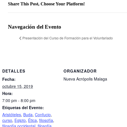
Share This Post, Choose Your Platform!
Facebook
Twitter
LinkedIn
Tumblr
Pinterest
Navegación del Evento
Presentación del Curso de Formación para el Voluntariado
DETALLES
ORGANIZADOR
Nueva Acrópolis Malaga
Fecha:
octubre 15, 2019
Hora:
7:00 pm - 8:00 pm
Etiquetas del Evento:
Aristóteles
,
Buda
,
Confucio
,
curso
,
Egipto
,
Ética
,
filosofía
,
filosofía occidental
,
filosofía