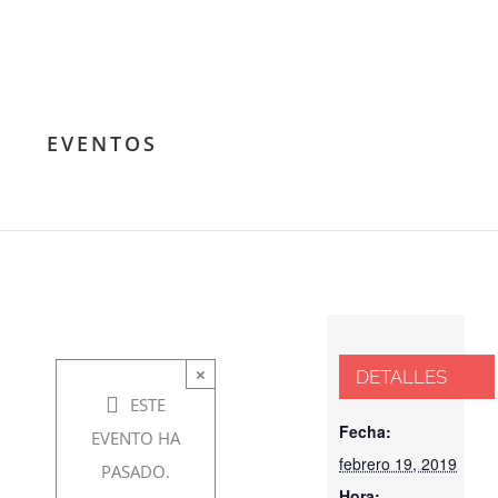
Presentación:
Curso de
Filosofía para
EVENTOS
vivir
febrero
19,
2019 @
×
DETALLES
7:00 pm
ESTE
-
9:00
Fecha:
EVENTO HA
febrero 19, 2019
pm
PASADO.
Hora: