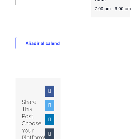
7:00 pm - 9:00 pm
Añadir al calendario
Facebook
Share
Twitter
This
Post,
LinkedIn
Choose
Your
Tumblr
Platform!