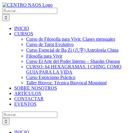
Saltar
al
Buscar:
contenido
INICIO
CURSOS
Curso de Filosofía para Vivir. Clases mensuales
Curso de Tarot Evolutivo
Curso Esencial de Ba Zi (八字) Astrología China
Filosofía para Vivir
Curso El Arte del Poder Interno – Shaolin Qigong
CURSO: 64 HEXAGRAMAS. I CHING COMO
GUIA PARA LA VIDA
Curso Estoicismo Práctico
Taller Biovoz: Técnica Biovocal Mousiqué
SOBRE NOSOTROS
ARTÍCULOS
CONTACTAR
EVENTOS
Buscar:
INICIO