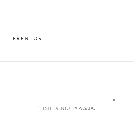
EVENTOS
Numerología
Pitagórica
mayo 16, 2019 @ 8:00
×
pm
-
9:00 pm
ESTE EVENTO HA PASADO.