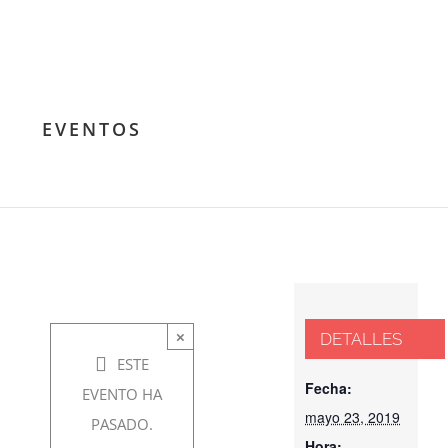
La
conquista
de la
EVENTOS
voluntad
mayo
23,
2019 @
×
DETALLES
8:00 pm
ESTE
-
9:00
Fecha:
EVENTO HA
mayo 23, 2019
pm
PASADO.
Hora: