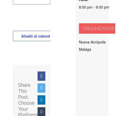
8:00 pm - 9:00 pm
ORGANIZADOR
Añadir al calendario
Nueva Acrópolis
Malaga
Facebook
Share
Twitter
This
Post,
LinkedIn
Choose
Your
Tumblr
Platform!