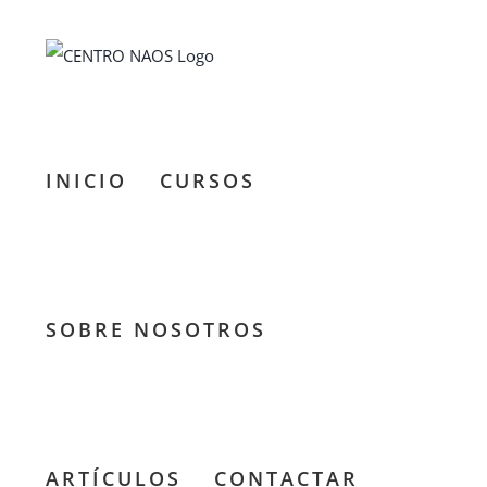
Saltar
al
contenido
INICIO
CURSOS
SOBRE NOSOTROS
El viaje
de
Ulises.
La
ARTÍCULOS
CONTACTAR