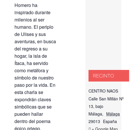
Homero ha
inspirado durante
milenios al ser
humano. El periplo
de Ulises y sus
aventuras, en busca
del regreso a su
hogar, la isla de
Ítaca, ha servido
como metáfora y
RECINTO
símbolo de nuestro
paso por la vida. En
CENTRO NAOS
esta charla se
Calle San Millán Nº
expondrán claves
13, bajo
simbólicas que se
pueden hallar
Málaga
,
Málaga
dentro del poema
29013
España
épico griego.
+ Google Map