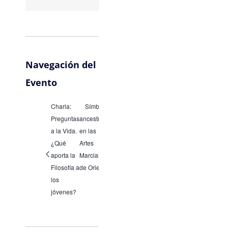
Navegación del
Evento
Charla:
Símbolos
Preguntas
ancestrales
a la Vida.
en las
¿Qué
Artes
aporta la
Marciales
Filosofía a
de Oriente
los
jóvenes?