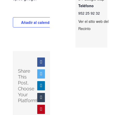
Teléfono
952 25 92 32
Ver el sitio web del
Añadir al calendario
Recinto
Facebook
Share
Twitter
This
Post,
LinkedIn
Choose
Your
Tumblr
Platform!
Pinterest