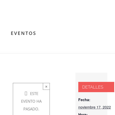
Odisea
heroica
y el
EVENTOS
viaje
interior
noviembre
×
DETALLES
17, 2022 @
ESTE
7:30 pm
-
Fecha:
EVENTO HA
noviembre 17, 2022
8:30 pm
PASADO.
Hora: