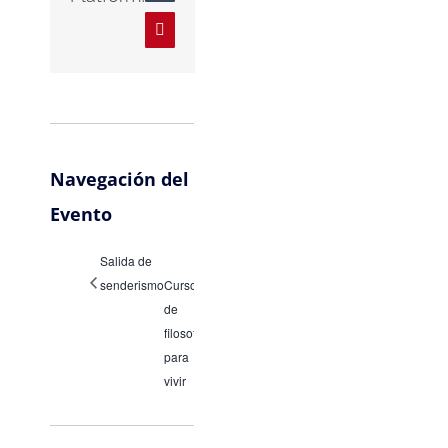
Pinterest
Navegación del
Evento
Salida de
senderismo
Curso
de
filosofía
para
vivir