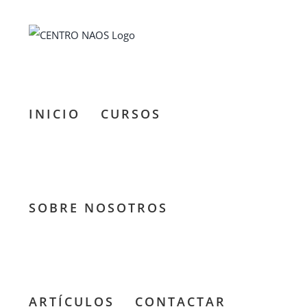
Saltar
al
contenido
INICIO
CURSOS
SOBRE NOSOTROS
Día
Mundial
ARTÍCULOS
CONTACTAR