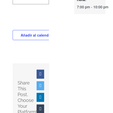
7:00 pm - 10:00 pm
Añadir al calendario
Facebook
Share
Twitter
This
Post,
LinkedIn
Choose
Your
Tumblr
Platform!