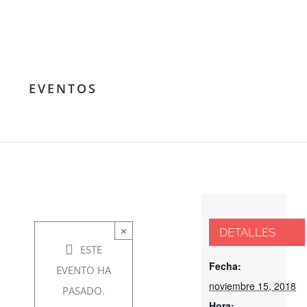
de la
Filosofía:
La
EVENTOS
Dignidad
Humana
noviembre
×
DETALLES
15, 2018 @
ESTE
7:00 pm
-
Fecha:
EVENTO HA
noviembre 15, 2018
10:00 pm
PASADO.
Hora: