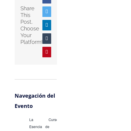
Share
Twitter
This
Post,
LinkedIn
Choose
Your
Tumblr
Platform!
Pinterest
Navegación del
Evento
La
Curso
Esencia
de