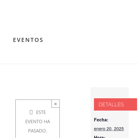
de
Filosofía
para
EVENTOS
vivir
enero
20,
2025 @
×
DETALLES
7:30 pm
ESTE
-
9:00
Fecha:
EVENTO HA
enero 20, 2025
pm
PASADO.
Hora: