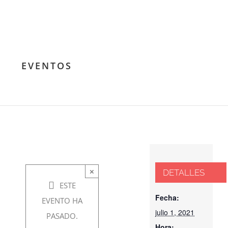
Conferencia:
EVENTOS
Sincronismo
Astronómico
y Fenómeno
Social
×
DETALLES
ESTE
julio 1,
Fecha:
EVENTO HA
2021 @
julio 1, 2021
PASADO.
Hora: