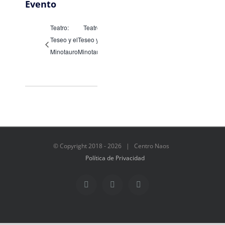
Evento
Teatro:
Teatro:
Teseo y el
Teseo y el
Minotauro
Minotauro
© Copyright 2018 -
2026 | Centro Naos
Política de Privacidad
Facebook
Twitter
Instagram