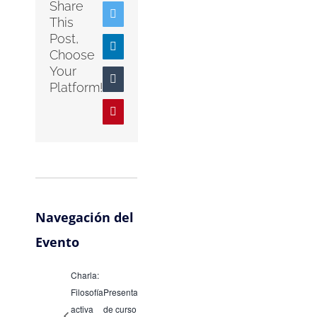
Share
Twitter
This
Post,
LinkedIn
Choose
Your
Tumblr
Platform!
Pinterest
Navegación del
Evento
Charla:
Filosofía
Presentación
activa
de curso.