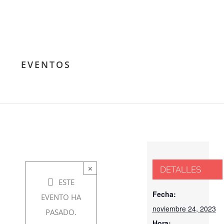
Conferencia:
EVENTOS
El Misterio
del Grial
noviembre
×
DETALLES
24, 2023 @
ESTE
7:30 pm
-
Fecha:
EVENTO HA
noviembre 24, 2023
8:30 pm
PASADO.
Hora: