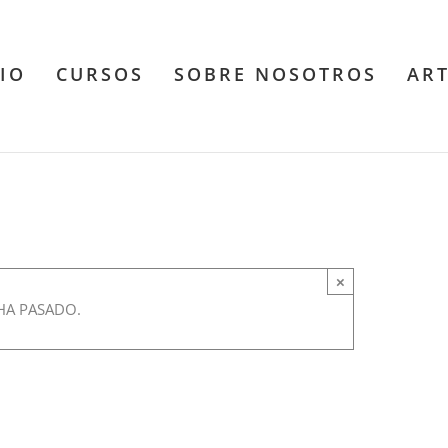
CIO
CURSOS
SOBRE NOSOTROS
AR
ilosófico de la
×
:30 pm
HA PASADO.