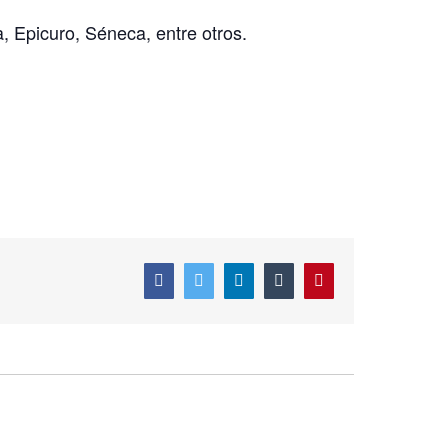
a, Epicuro, Séneca, entre otros.
Facebook
Twitter
LinkedIn
Tumblr
Pinterest