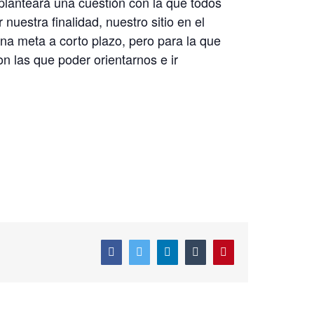
 planteará una cuestión con la que todos
uestra finalidad, nuestro sitio en el
a meta a corto plazo, pero para la que
 las que poder orientarnos e ir
Facebook
Twitter
LinkedIn
Tumblr
Pinterest