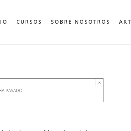
CIO
CURSOS
SOBRE NOSOTROS
AR
ubrir mi lugar en el
×
-
9:00 pm
HA PASADO.