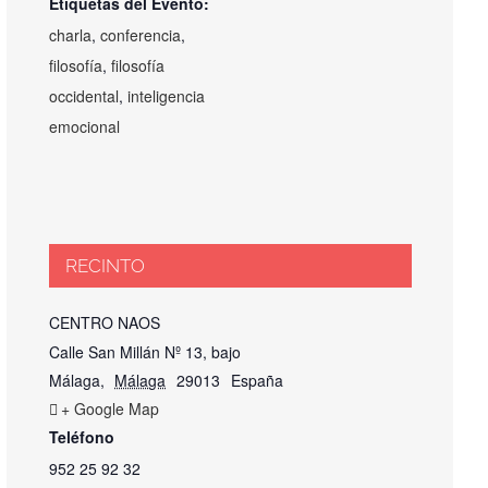
Etiquetas del Evento:
charla
,
conferencia
,
filosofía
,
filosofía
occidental
,
inteligencia
emocional
RECINTO
CENTRO NAOS
Calle San Millán Nº 13, bajo
Málaga
,
Málaga
29013
España
+ Google Map
Teléfono
952 25 92 32