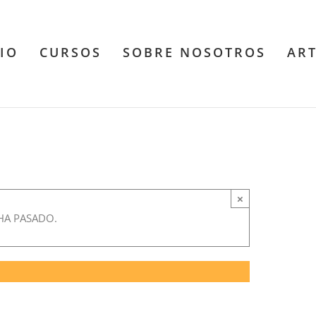
CIO
CURSOS
SOBRE NOSOTROS
AR
 sabio en corazón de
×
HA PASADO.
pm
-
8:30 pm