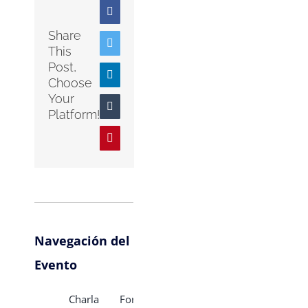
Facebook
Share
Twitter
This
Post,
LinkedIn
Choose
Your
Tumblr
Platform!
Pinterest
Navegación del
Evento
Charla
Foro de