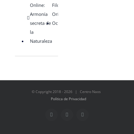
Online:
Filosofía de
Armonía
Oriente para
secreta de
Occidentales
la
Naturaleza
© Copyright 2018 -
2026 | Centro Naos
Política de Privacidad
Facebook
Twitter
Instagram