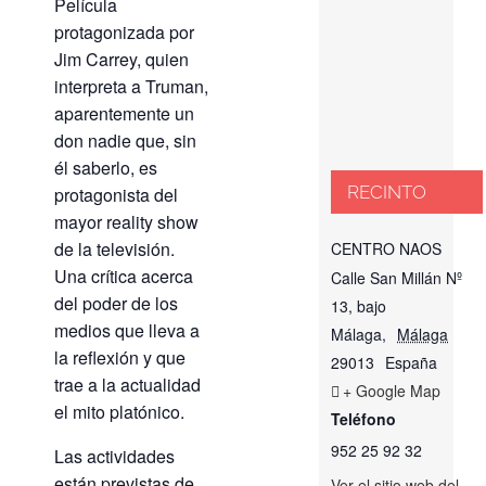
Película
protagonizada por
Jim Carrey, quien
interpreta a Truman,
aparentemente un
don nadie que, sin
él saberlo, es
RECINTO
protagonista del
mayor reality show
de la televisión.
CENTRO NAOS
Una crítica acerca
Calle San Millán Nº
del poder de los
13, bajo
medios que lleva a
Málaga
,
Málaga
la reflexión y que
29013
España
trae a la actualidad
+ Google Map
el mito platónico.
Teléfono
952 25 92 32
Las actividades
están previstas de
Ver el sitio web del