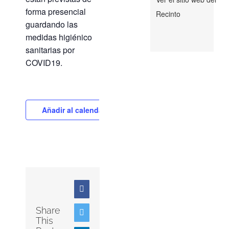
forma presencial
Recinto
guardando las
medidas higiénico
sanitarias por
COVID19.
Añadir al calendario
Facebook
Share
Twitter
This