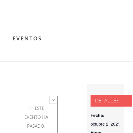
CINEFORUM:
EVENTOS
El Show de
Truman
octubre
×
DETALLES
2, 2021
ESTE
@ 7:00
Fecha:
EVENTO HA
pm
-
octubre 2, 2021
PASADO.
Hora: