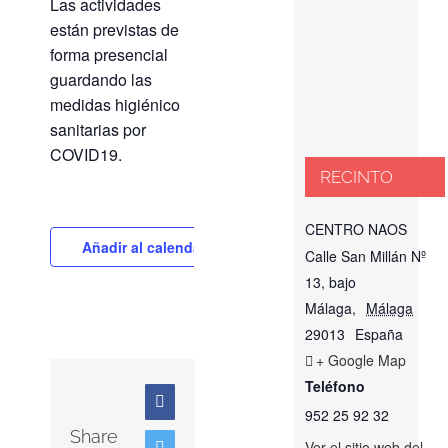
Las actividades
están previstas de
forma presencial
guardando las
medidas higiénico
sanitarias por
COVID19.
RECINTO
CENTRO NAOS
Añadir al calendario
Calle San Millán Nº
13, bajo
Málaga
,
Málaga
29013
España
+ Google Map
Teléfono
Facebook
952 25 92 32
Share
Ver el sitio web del
Twitter