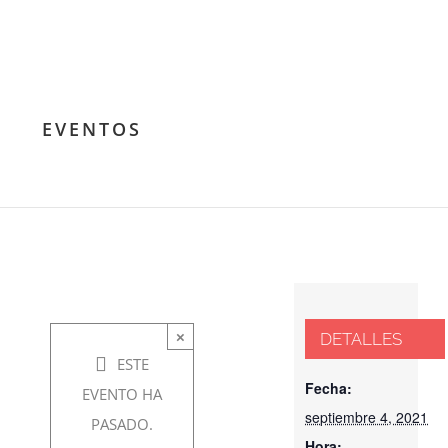
EVENTOS
CINEFORUM:
Canino
×
DETALLES
septiembre
ESTE
4, 2021 @
Fecha:
EVENTO HA
7:00 pm
-
septiembre 4, 2021
PASADO.
Hora: