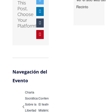
This
Recinto
Post,
LinkedIn
Choose
Your
Tumblr
Platform!
Pinterest
Navegación del
Evento
Charla
Socrática:
Conferencia:
Sobre la
El teatro
Libertad
Mistérico en