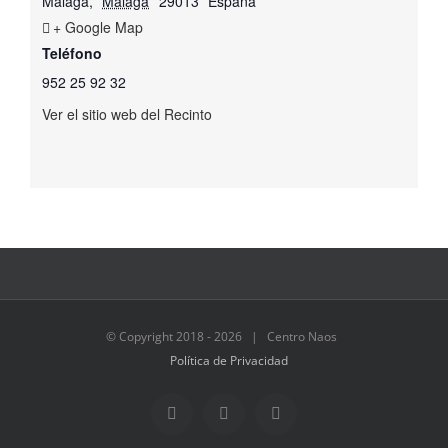
Málaga
,
Málaga
29013
España
+ Google Map
Teléfono
952 25 92 32
Ver el sitio web del Recinto
© Copyright 2018 -
2026 | Centro Naos
Política de Privacidad
Facebook
Twitter
Instagram