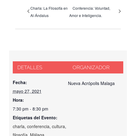
Charla: La Filosofía en
Conferencia: Voluntad,
Al-Ándalus
Amor e Inteligencia.
DETALLES
ORGANIZADOR
Fecha:
Nueva Acrópolis Malaga
mayo 27, 2021
Hora:
7:30 pm - 8:30 pm
Etiquetas del Evento:
charla
,
conferencia
,
cultura
,
filosofía
,
Málaga