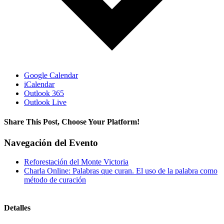
Google Calendar
iCalendar
Outlook 365
Outlook Live
Share This Post, Choose Your Platform!
Facebook
Twitter
LinkedIn
Tumblr
Pinterest
Navegación del Evento
Reforestación del Monte Victoria
Charla Online: Palabras que curan. El uso de la palabra como
método de curación
Detalles