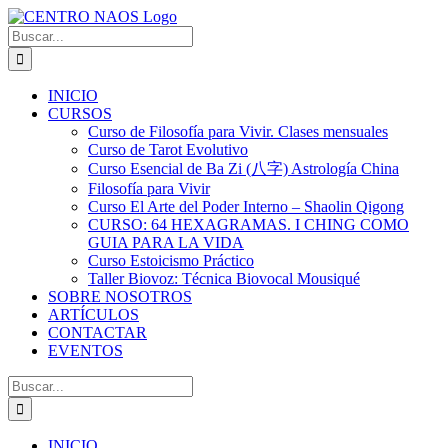
Saltar
al
Buscar:
contenido
INICIO
CURSOS
Curso de Filosofía para Vivir. Clases mensuales
Curso de Tarot Evolutivo
Curso Esencial de Ba Zi (八字) Astrología China
Filosofía para Vivir
Curso El Arte del Poder Interno – Shaolin Qigong
CURSO: 64 HEXAGRAMAS. I CHING COMO
GUIA PARA LA VIDA
Curso Estoicismo Práctico
Taller Biovoz: Técnica Biovocal Mousiqué
SOBRE NOSOTROS
ARTÍCULOS
CONTACTAR
EVENTOS
Buscar:
INICIO