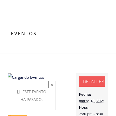
secreta de
la
Naturaleza
EVENTOS
marzo
18,
2021
@ 7:30
DETALLES
×
pm
-
ESTE EVENTO
Fecha:
8:30
HA PASADO.
marzo 18, 2021
pm
Hora:
7:30 pm - 8:30