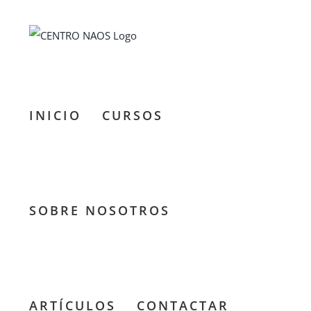
Saltar
al
contenido
INICIO
CURSOS
SOBRE NOSOTROS
Charla
Online:
Armonía
ARTÍCULOS
CONTACTAR