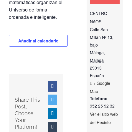
matemáticas organizan el
Universo de forma
CENTRO
ordenada e inteligente.
NAOS
Calle San
Millán Nº 13,
Añadir al calendario
bajo
Málaga
,
Málaga
29013
España
+ Google
Facebook
Map
Teléfono
Share This
Twitter
952 25 92 32
Post,
Choose
LinkedIn
Ver el sitio web
Your
del Recinto
Platform!
Tumblr