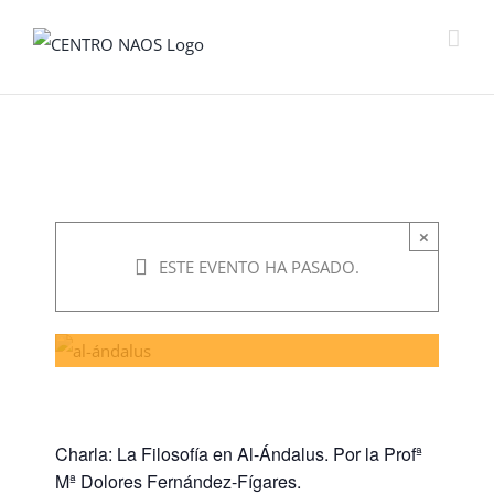
Saltar
al
contenido
Charla: La Filosofía
en Al-Ándalus
×
mayo 20, 2021 @ 7:30
ESTE EVENTO HA PASADO.
pm
-
8:30 pm
Charla: La Filosofía en Al-Ándalus. Por la Profª
Mª Dolores Fernández-Fígares.