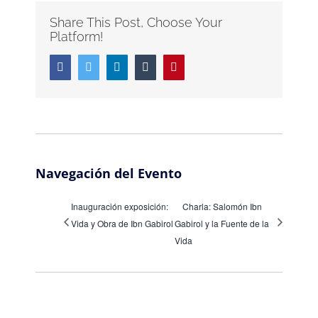
Share This Post, Choose Your
Platform!
Facebook
Twitter
LinkedIn
Tumblr
Pinterest
Navegación del Evento
Inauguración exposición:
Charla: Salomón Ibn
Vida y Obra de Ibn Gabirol
Gabirol y la Fuente de la
Vida