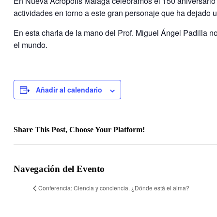
En Nueva Acrópolis Málaga celebramos el 150 aniversario 
actividades en torno a este gran personaje que ha dejado u
En esta charla de la mano del Prof. Miguel Ángel Padilla 
el mundo.
Añadir al calendario
Share This Post, Choose Your Platform!
Facebook
Twitter
LinkedIn
Tumblr
Pinterest
Navegación del Evento
Conferencia: Ciencia y conciencia. ¿Dónde está el alma?