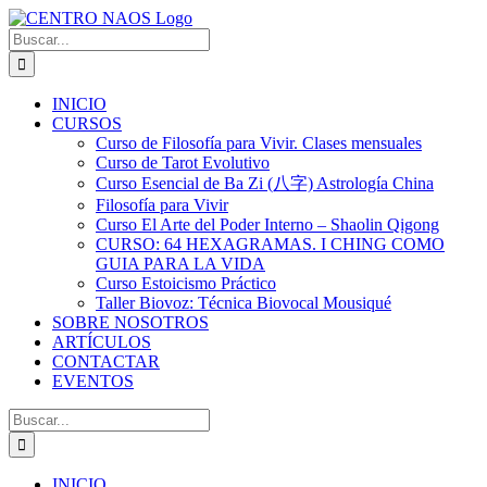
Saltar
al
Buscar:
contenido
INICIO
CURSOS
Curso de Filosofía para Vivir. Clases mensuales
Curso de Tarot Evolutivo
Curso Esencial de Ba Zi (八字) Astrología China
Filosofía para Vivir
Curso El Arte del Poder Interno – Shaolin Qigong
CURSO: 64 HEXAGRAMAS. I CHING COMO
GUIA PARA LA VIDA
Curso Estoicismo Práctico
Taller Biovoz: Técnica Biovocal Mousiqué
SOBRE NOSOTROS
ARTÍCULOS
CONTACTAR
EVENTOS
Buscar:
INICIO